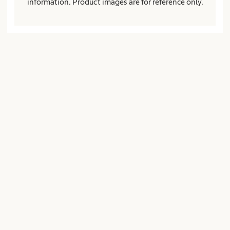
information. Product images are for reference only.
Calle*
Código postal*
Ciudad*
País*
Empresa o institución
Cargo o función